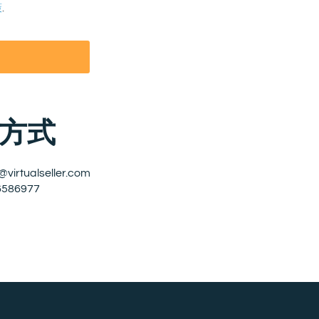
策
.
方式
@virtualseller.com
6586977