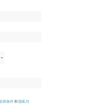
款和条件
和
隐私与