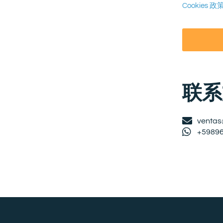
Cookies 政
联系
ventas
+5989