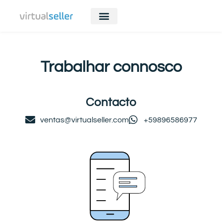
Trabalhar connosco
Contacto
ventas@virtualseller.com
+59896586977