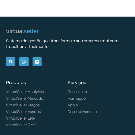
Sistema de gestão que transforma a sua empresa real para
trabalhar virtualmente.
Produtos
Serviços
VirtualSeller Analytics
Consultoria
VirtualSeller Mercado
Formação
VirtualSeller Preços
Apoio
VirtualSeller Vendas
Desenvolvimento
VirtualSeller ERP
VirtualSeller RMP