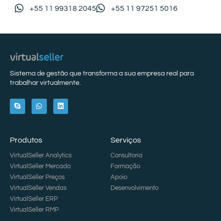
+55 11 99318 2045
+55 11 97251 5016
Sistema de gestão que transforma a sua empresa real para
trabalhar virtualmente.
Produtos
Serviços
VirtualSeller Analytics
Consultoria
VirtualSeller Mercado
Formação
VirtualSeller Preços
Apoio
VirtualSeller Vendas
Desenvolvimento
VirtualSeller ERP
VirtualSeller RMP