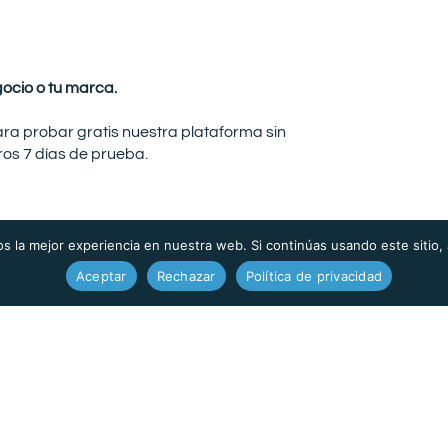
ocio o tu marca.
ara probar gratis nuestra plataforma sin
os 7 días de prueba.
 la mejor experiencia en nuestra web. Si continúas usando este sitio,
Aceptar
Rechazar
Política de privacidad
Productos
Servicios
VirtualSeller Analytics
Consultoría
VirtualSeller Mercado
Capacitación
VirtualSeller Precios
Soporte