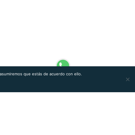
 asumiremos que estás de acuerdo con ello.
ES
Empresa
Quiénes somos
Nuestros valores
Casos de éxito