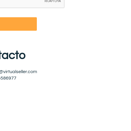
tacto
@virtualseller.com
6586977