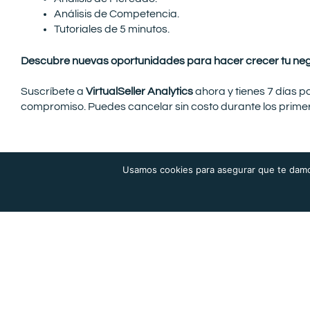
Análisis de Competencia.
Tutoriales de 5 minutos.
Descubre nuevas oportunidades para hacer crecer tu neg
Suscríbete a
VirtualSeller Analytics
ahora y tienes 7 días p
compromiso. Puedes cancelar sin costo durante los primer
Usamos cookies para asegurar que te damos
Sistema de gestión que transforma tu empresa
real para trabajar en forma virtual.
Solicita una demo