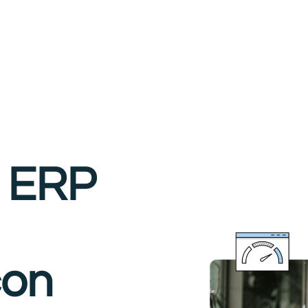
e ERP
con