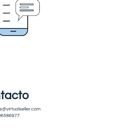
tacto
s@virtualseller.com
96586977