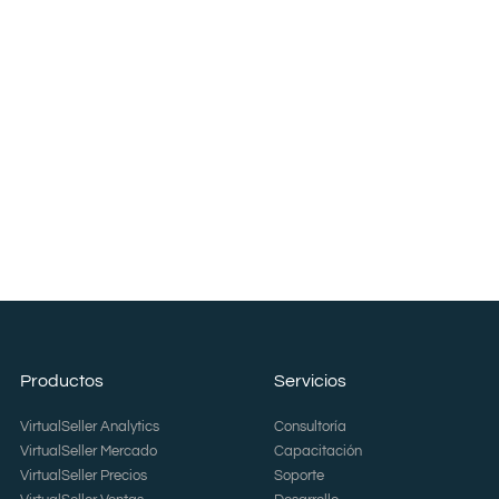
Productos
Servicios
VirtualSeller Analytics
Consultoría
VirtualSeller Mercado
Capacitación
VirtualSeller Precios
Soporte